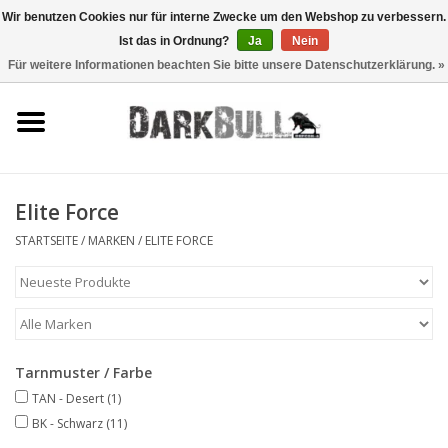
Wir benutzen Cookies nur für interne Zwecke um den Webshop zu verbessern.
Ist das in Ordnung?
Ja
Nein
0 Artikel - €0,00
Für weitere Informationen beachten Sie bitte unsere Datenschutzerklärung. »
Behörden- und
Schiesstraining
Survival & Outdoor
Elite Force
taktische Ausrüstung
STARTSEITE
/
MARKEN
/
ELITE FORCE
Optiken & Laser
Blog
Tarnmuster / Farbe
TAN - Desert
(1)
Marken
BK - Schwarz
(11)