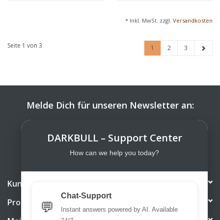
* Inkl. MwSt. zzgl.
Versandkosten
Seite 1 von 3
1
2
3
Melde Dich für unseren Newsletter an:
ABONNIEREN
DARKBULL – Support Center
How can we help you today?
Kundendienst
Chat-Support
Produkte
💬
Instant answers powered by AI. Available