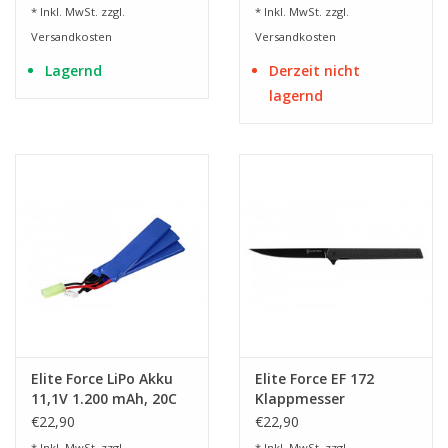
* Inkl. MwSt. zzgl.
* Inkl. MwSt. zzgl.
Versandkosten
Versandkosten
Lagernd
Derzeit nicht
lagernd
Elite Force LiPo Akku
Elite Force EF 172
11,1V 1.200 mAh, 20C
Klappmesser
Nunchuck
€22,90
€22,90
* Inkl. MwSt. zzgl.
* Inkl. MwSt. zzgl.