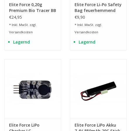
Elite Force 0,20g
Elite Force Li-Po Safety
Premium Bio Tracer BB
Bag feuerhemmend
- 2.700 Stück - weiss
200 x 100 x 5 mm
€24,95
€9,90
* Inkl. MwSt. zzgl.
* Inkl. MwSt. zzgl.
Versandkosten
Versandkosten
Lagernd
Lagernd
Elite Force LiPo
Elite Force LiPo Akku
Checker LC
7.4V 850mAh 20C Stick