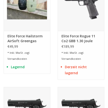
Elite Force Hailstorm
Elite Force Rogue 11
AirSoft Greengas
Co2 GBB 1.30 Joule
Granate - BK oder
AirSoft
€49,99
€189,99
GITD
* Inkl. MwSt. zzgl.
* Inkl. MwSt. zzgl.
Versandkosten
Versandkosten
Lagernd
Derzeit nicht
lagernd