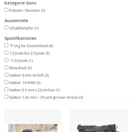
Kategorie Guns
Pistolen / Revolver
(7)
Aussenteile
Schalldämpfer
(1)
Spezifikationen
"F"ung für Deutschland
(6)
1,0 Joule bis 2,0 Joule
(5)
>7,50 Joule
(1)
Blow Back
(5)
Kaliber 6 mm AirSoft
(3)
Kaliber .50 RAM
(2)
Kaliber 5.5 mm (.22) AirGun
(1)
Kaliber 7,62 mm / .30 und grösser AirGun
(3)