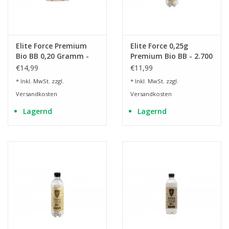
Elite Force Premium
Elite Force 0,25g
Bio BB 0,20 Gramm -
Premium Bio BB - 2.700
5.000 Stück - weiss
Stück - weiss
€14,99
€11,99
* Inkl. MwSt. zzgl.
* Inkl. MwSt. zzgl.
Versandkosten
Versandkosten
Lagernd
Lagernd