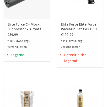
Elite Force C4 Mock
Elite Force Elite Force
Suppressor - AirSoft
RaceGun Set Co2 GBB
Schalldämpfer-
2,0 Joule - BK
€39,99
€159,99
Attrappe
* Inkl. MwSt. zzgl.
* Inkl. MwSt. zzgl.
Versandkosten
Versandkosten
Lagernd
Derzeit nicht
lagernd