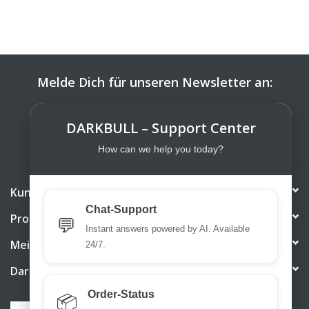
Melde Dich für unseren Newsletter an:
ABONNIEREN
DARKBULL – Support Center
How can we help you today?
Kundendienst
Chat-Support
Produkte
💬
Instant answers powered by AI. Available
Mein Konto
24/7.
DarkBull TrendStore
Order-Status
📦