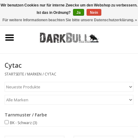
Wir benutzen Cookies nur für interne Zwecke um den Webshop zu verbessern.
Ist das in Ordnung?
Ja
Nein
0 Artikel - €0,00
Für weitere Informationen beachten Sie bitte unsere Datenschutzerklärung. »
Behörden- und
Schiesstraining
Survival & Outdoor
Cytac
taktische Ausrüstung
STARTSEITE
/
MARKEN
/
CYTAC
Optiken & Laser
Blog
Tarnmuster / Farbe
BK - Schwarz
(3)
Marken