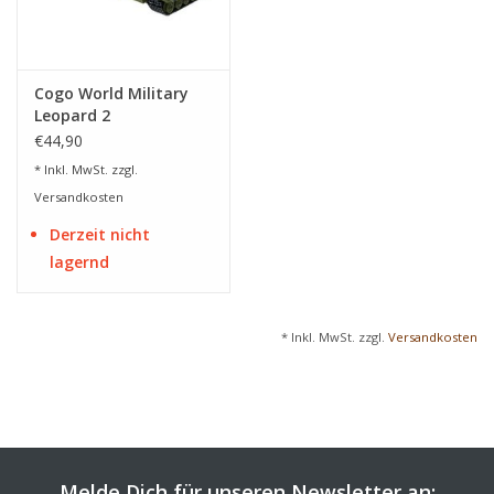
Cogo World Military
Leopard 2
Kampfpanzer - 750
€44,90
Teile
* Inkl. MwSt. zzgl.
Versandkosten
Derzeit nicht
lagernd
* Inkl. MwSt. zzgl.
Versandkosten
Melde Dich für unseren Newsletter an: