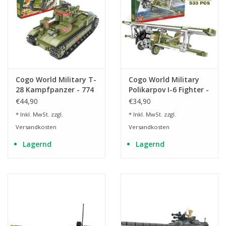
Cogo World Military T-
Cogo World Military
28 Kampfpanzer - 774
Polikarpov I-6 Fighter -
Teile
533 Teile
€44,90
€34,90
* Inkl. MwSt. zzgl.
* Inkl. MwSt. zzgl.
Versandkosten
Versandkosten
Lagernd
Lagernd