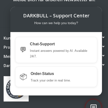
ABONNIEREN
DARKBULL – Support Center
How can we help you today?
Kundendienst
Chat-Support
Produkte
💬
Instant answers powered by AI. Available
Mein Konto
24/7.
DarkBull TrendStore
Order-Status
📦
Track your order in real time.