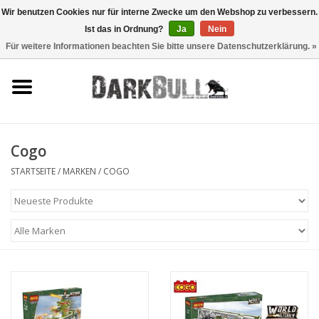
Wir benutzen Cookies nur für interne Zwecke um den Webshop zu verbessern.
Ist das in Ordnung?
Ja
Nein
0 Artikel - €0,00
Für weitere Informationen beachten Sie bitte unsere Datenschutzerklärung. »
Behörden- und
Schiesstraining
Survival & Outdoor
Cogo
taktische Ausrüstung
STARTSEITE
/
MARKEN
/
COGO
Optiken & Laser
Blog
Marken