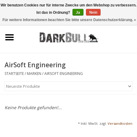
Wir benutzen Cookies nur für interne Zwecke um den Webshop zu verbessern.
Ist das in Ordnung?
Ja
Nein
0 Artikel - €0,00
Für weitere Informationen beachten Sie bitte unsere Datenschutzerklärung. »
Behörden- und
Schiesstraining
Survival & Outdoor
AirSoft Engineering
taktische Ausrüstung
STARTSEITE
/
MARKEN
/
AIRSOFT ENGINEERING
Optiken & Laser
Blog
Keine Produkte gefunden!...
Marken
* Inkl. MwSt. zzgl.
Versandkosten