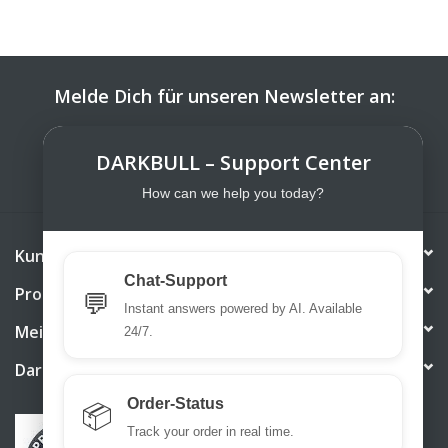
Melde Dich für unseren Newsletter an:
ABONNIEREN
DARKBULL – Support Center
How can we help you today?
Kundendienst
Chat-Support
Produkte
💬
Instant answers powered by AI. Available
Mein Konto
24/7.
DarkBull TrendStore
Order-Status
📦
Track your order in real time.