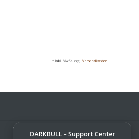
* Inkl. MwSt. zzgl.
Versandkosten
DARKBULL – Support Center
DarkBull TrendStore