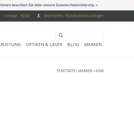
ationen beachten Sie bitte unsere Datenschutzerklärung. »
0 Artikel - €0,00
Mein Konto / Kundenkonto anlegen
SRÜSTUNG
OPTIKEN & LASER
BLOG
MARKEN
STARTSEITE
/
MARKEN
/
AGM