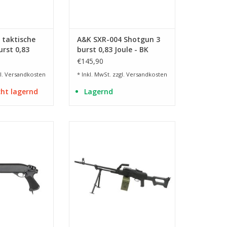
 taktische
A&K SXR-004 Shotgun 3
rst 0,83
burst 0,83 Joule - BK
€145,90
l.
Versandkosten
* Inkl. MwSt. zzgl.
Versandkosten
cht lagernd
Lagernd
llmetall
mit MosFet und 8mm Bearings
RB HINZUFÜGEN
ZUM WARENKORB HINZUFÜGEN