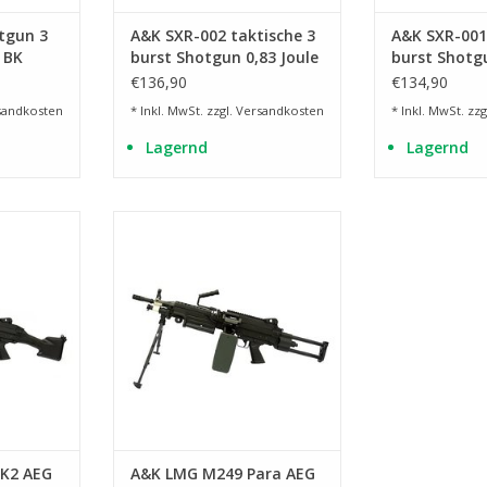
tgun 3
A&K SXR-002 taktische 3
A&K SXR-001
- BK
burst Shotgun 0,83 Joule
burst Shotgu
- BK
- BK
€136,90
€134,90
sandkosten
* Inkl. MwSt. zzgl.
Versandkosten
* Inkl. MwSt. zzg
Lagernd
Lagernd
49 MK2
Replika des M249 Para
NZUFÜGEN
ZUM WARENKORB HINZUFÜGEN
K2 AEG
A&K LMG M249 Para AEG