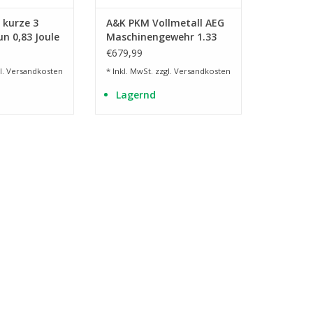
 kurze 3
A&K PKM Vollmetall AEG
n 0,83 Joule
Maschinengewehr 1.33
Joule - BK
€679,99
l.
Versandkosten
* Inkl. MwSt. zzgl.
Versandkosten
Lagernd