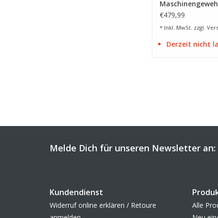
Maschinengewehr
Joule - BK
€479,99
* Inkl. MwSt. zzgl.
Ver
Derzeit nicht 
Melde Dich für unseren Newsletter an:
Kundendienst
Produ
Widerruf online erklären / Retoure
Alle Pro
anmelden
Neu ein