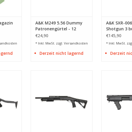
agazin
A&K M249 5.56 Dummy
A&K SXR-006
Patronengürtel - 12
Shotgun 3 bu
Stück
Joule - BK
€24,90
€145,90
sandkosten
* Inkl. MwSt. zzgl.
Versandkosten
* Inkl. MwSt. zzg
lagernd
Derzeit nicht lagernd
Derzeit ni
ll
aus Vollmetall
aus Vo
NZUFÜGEN
ZUM WARENKORB HINZUFÜGEN
ZUM WARENKO