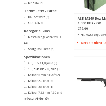
MP / MG
(4)
Tarnmuster / Farbe
BK - Schwarz
(8)
A&K M249 Box M
OD - Oliv
(1)
1.500 BBs - OD
€59,99
Kategorie Guns
* Inkl. MwSt. zzgl.
Ver
Maschinengewehre/MGs
Derzeit nicht 
(4)
Shotguns/Flinten
(5)
Spezifikationen
aus Vollmeta
> 0,50 bis 1,0 Joule
(5)
ZUM WARENKORB HI
1,0 Joule bis 2,0 Joule
(3)
Kaliber 6 mm AirSoft
(2)
Kaliber .50 RAM
(7)
Kaliber .68 RAM
(1)
Kaliber 7,62 mm / .30 und
grösser AirGun
(5)