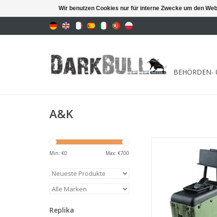
Wir benutzen Cookies nur für interne Zwecke um den Web
BEHÖRDEN- 
A&K
Boxmagazin für
Min: €
0
Max: €
700
ZUM WARENKORB HI
Replika