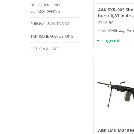
BEHÖRDEN- UND
A&K SXR-003 Sho
SCHIESSTRAINING
burst 0,83 Joule 
€116,90
SURVIVAL & OUTDOOR
* Inkl. MwSt. zzgl.
Ver
TAKTISCHE AUSRÜSTUNG
Lagernd
OPTIKEN & LASER
Replika des M2
ZUM WARENKORB HI
A&K LMG M249 M