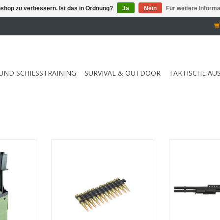
shop zu verbessern. Ist das in Ordnung?
Ja
Nein
Für weitere Inform
UND SCHIESSTRAINING
SURVIVAL & OUTDOOR
TAKTISCHE AU
 M249
für die M249 MG AEG Serie
aus Vo
NZUFÜGEN
ZUM WARENKORB HINZUFÜGEN
ZUM WARENKO