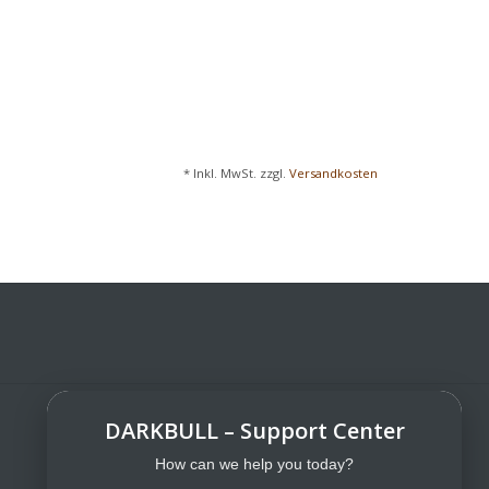
* Inkl. MwSt. zzgl.
Versandkosten
DARKBULL – Support Center
DarkBull TrendStore
DarkBull TrendStore – Your specialist
How can we help you today?
shop for tactical equipment for law