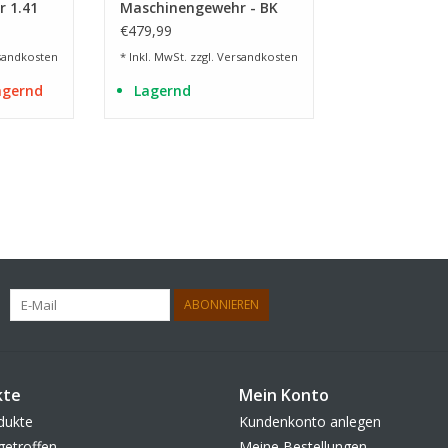
 1.41
Maschinengewehr - BK
€479,99
sandkosten
* Inkl. MwSt. zzgl.
Versandkosten
lagernd
Lagernd
ABONNIEREN
kte
Mein Konto
dukte
Kundenkonto anlegen
getroffen
Meine Bestellungen