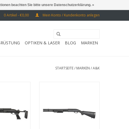
ationen beachten Sie bitte unsere Datenschutzerklärung. »
0 Artikel - €0,00
Mein Konto / Kundenkonto anlegen
SRÜSTUNG
OPTIKEN & LASER
BLOG
MARKEN
STARTSEITE
/
MARKEN
/
A&K
llmetall
aus Vollmetall
RB HINZUFÜGEN
ZUM WARENKORB HINZUFÜGEN