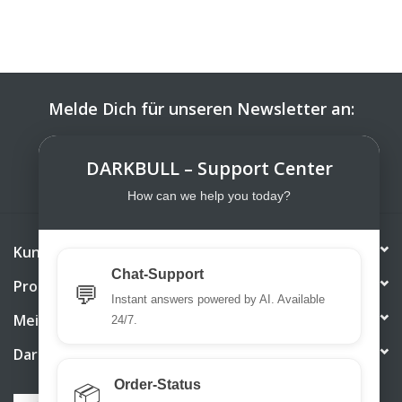
Melde Dich für unseren Newsletter an:
ABONNIEREN
DARKBULL – Support Center
How can we help you today?
Kundendienst
Chat-Support
Produkte
💬
Instant answers powered by AI. Available
Mein Konto
24/7.
DarkBull TrendStore
Order-Status
📦