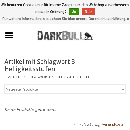
Wir benutzen Cookies nur für interne Zwecke um den Webshop zu verbessern.
Ist das in Ordnung?
Ja
Nein
0 Artikel - €0,00
Für weitere Informationen beachten Sie bitte unsere Datenschutzerklärung. »
Behörden- und
Schiesstraining
Survival & Outdoor
Artikel mit Schlagwort 3
Helligkeitsstufen
taktische Ausrüstung
STARTSEITE
/
SCHLAGWORTE
/
3 HELLIGKEITSSTUFEN
Optiken & Laser
Blog
Keine Produkte gefunden!...
Marken
* Inkl. MwSt. zzgl.
Versandkosten