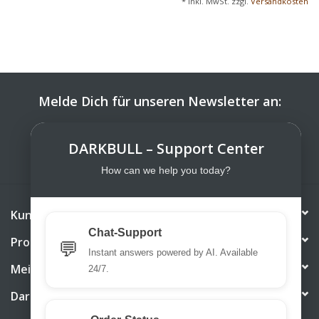
* Inkl. MwSt. zzgl.
Versandkosten
Melde Dich für unseren Newsletter an:
ABONNIEREN
DARKBULL – Support Center
How can we help you today?
Kundendienst
Chat-Support
Produkte
💬
Instant answers powered by AI. Available
Mein Konto
24/7.
DarkBull TrendStore