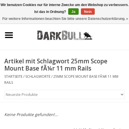
Wir benutzen Cookies nur für interne Zwecke um den Webshop zu verbessern.
Ist das in Ordnung?
Ja
Nein
0 Artikel - €0,00
Für weitere Informationen beachten Sie bitte unsere Datenschutzerklärung. »
Behörden- und
Schiesstraining
Survival & Outdoor
Artikel mit Schlagwort 25mm Scope
Mount Base fÃ¼r 11 mm Rails
taktische Ausrüstung
STARTSEITE
/
SCHLAGWORTE
/
25MM SCOPE MOUNT BASE FÃ¼R 11 MM
RAILS
Optiken & Laser
Blog
Keine Produkte gefunden!...
Marken