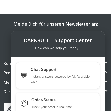
Melde Dich für unseren Newsletter an:
ABONNIEREN
DARKBULL – Support Center
How can we help you today?
Kundendienst
Chat-Support
Produkte
💬
Instant answers powered by AI. Available
Mein Konto
24/7.
DarkBull TrendStore
Order-Status
📦
Track your order in real time.