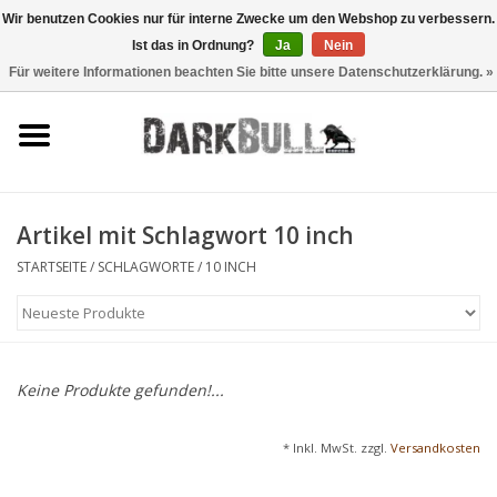
Wir benutzen Cookies nur für interne Zwecke um den Webshop zu verbessern.
Ist das in Ordnung?
Ja
Nein
0 Artikel - €0,00
Für weitere Informationen beachten Sie bitte unsere Datenschutzerklärung. »
Behörden- und
Schiesstraining
Survival & Outdoor
Artikel mit Schlagwort 10 inch
taktische Ausrüstung
STARTSEITE
/
SCHLAGWORTE
/
10 INCH
Optiken & Laser
Blog
Keine Produkte gefunden!...
Marken
* Inkl. MwSt. zzgl.
Versandkosten