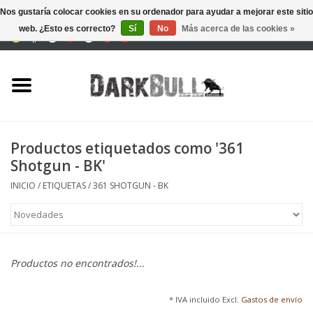
Nos gustaría colocar cookies en su ordenador para ayudar a mejorar este sitio
web. ¿Esto es correcto?
Sí
No
Más acerca de las cookies »
0 Artículos - €0,00
Autoridad y entrenamiento
de tiro
Supervivencia y aire libre
Productos etiquetados como '361
Shotgun - BK'
equipo táctico
INICIO
/
ETIQUETAS
/
361 SHOTGUN - BK
Óptica y Láseres
Marcas
Productos no encontrados!...
* IVA incluido Excl.
Gastos de envío