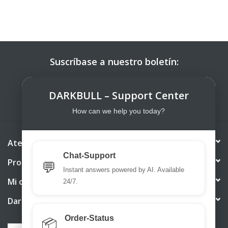
Suscríbase a nuestro boletín:
SUSCRIBIRSE
DARKBULL – Support Center
How can we help you today?
Atención al cliente
Chat-Support
Productos
💬
Instant answers powered by AI. Available
Mi cuenta
24/7.
DarkBull TrendStore
Order-Status
📦