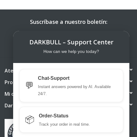
Suscríbase a nuestro boletín:
SUSCRIBIRSE
DARKBULL – Support Center
How can we help you today?
Atención al cliente
Chat-Support
Productos
💬
Instant answers powered by AI. Available
Mi cuenta
24/7.
DarkBull TrendStore
Order-Status
📦
Track your order in real time.