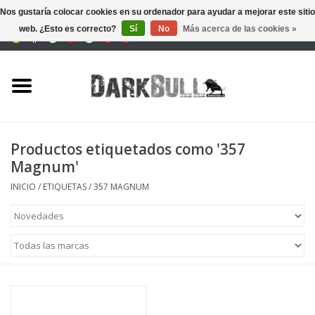
Nos gustaría colocar cookies en su ordenador para ayudar a mejorar este sitio
web. ¿Esto es correcto?
Sí
No
Más acerca de las cookies »
0 Artículos - €0,00
Autoridad y entrenamiento
de tiro
Supervivencia y aire libre
Productos etiquetados como '357
Magnum'
equipo táctico
INICIO
/
ETIQUETAS
/
357 MAGNUM
Óptica y Láseres
Marcas