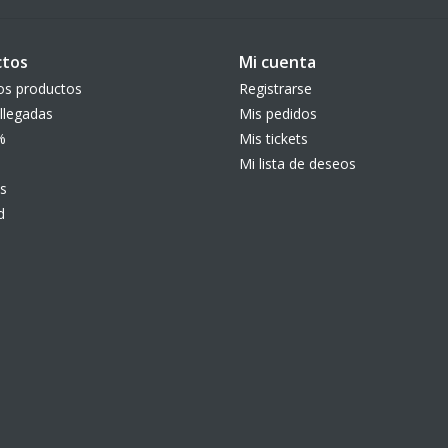
ctos
Mi cuenta
os productos
Registrarse
llegadas
Mis pedidos
%
Mis tickets
Mi lista de deseos
s
d