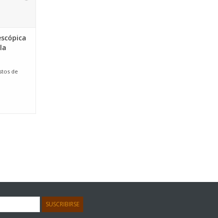
escópica
la
stos de
SUSCRIBIRSE