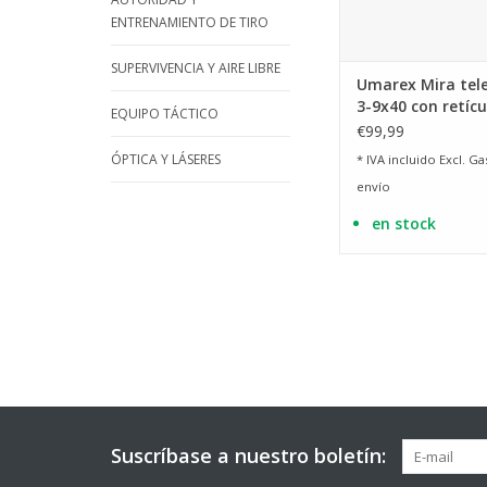
ENTRENAMIENTO DE TIRO
SUPERVIVENCIA Y AIRE LIBRE
Umarex Mira tel
3-9x40 con retícu
EQUIPO TÁCTICO
iluminada
€99,99
ÓPTICA Y LÁSERES
* IVA incluido Excl.
Ga
envío
en stock
Suscríbase a nuestro boletín: