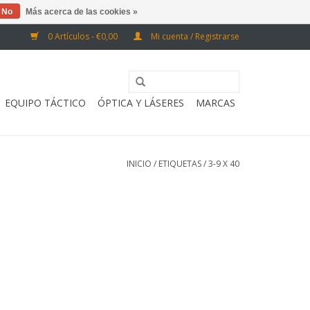
No
Más acerca de las cookies »
0 Artículos - €0,00
Mi cuenta / Registrarse
EQUIPO TÁCTICO
ÓPTICA Y LÁSERES
MARCAS
INICIO
/
ETIQUETAS
/
3-9 X 40