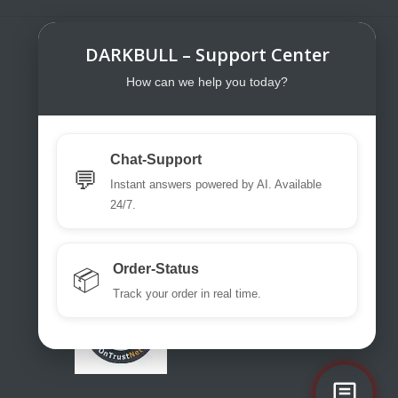
DARKBULL – Support Center
DarkBull TrendStore
DarkBull TrendStore – Your specialist
How can we help you today?
shop for tactical equipment for law
enforcement, military, security services,
fire brigades, rescue teams, sport
Chat-Support
shooters and hunters.
💬
Instant answers powered by AI. Available
Please use our excellent chat
24/7.
support or write us a ticket or an email.
office@darkbull.eu
Order-Status
📦
Track your order in real time.