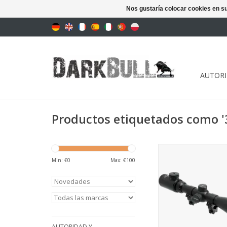
Nos gustaría colocar cookies en s
AUTORI
Productos etiquetados como '3
Relleno de nitrógeno
de golpes y a pr
Min: €
0
Max: €
100
salpicadura
AÑADIR A LA C
AUTORIDAD Y