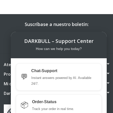
Suscríbase a nuestro boletín:
SUSCRIBIRSE
DARKBULL – Support Center
How can we help you today?
Atención al cliente
Chat-Support
Productos
💬
Instant answers powered by AI. Available
Mi cuenta
24/7.
DarkBull TrendStore
Order-Status
📦
Track your order in real time.