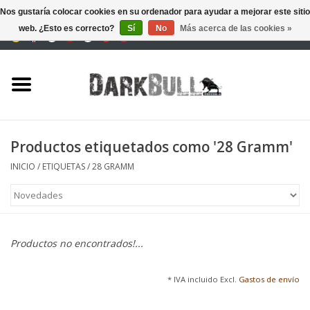
Nos gustaría colocar cookies en su ordenador para ayudar a mejorar este sitio
web. ¿Esto es correcto?
Sí
No
Más acerca de las cookies »
0 Artículos - €0,00
Autoridad y entrenamiento
de tiro
Supervivencia y aire libre
Productos etiquetados como '28 Gramm'
equipo táctico
INICIO
/
ETIQUETAS
/
28 GRAMM
Óptica y Láseres
Marcas
Productos no encontrados!...
* IVA incluido Excl.
Gastos de envío