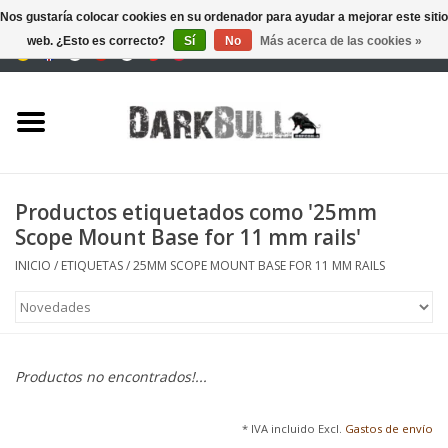
Nos gustaría colocar cookies en su ordenador para ayudar a mejorar este sitio
web. ¿Esto es correcto?
Sí
No
Más acerca de las cookies »
0 Artículos - €0,00
Autoridad y entrenamiento
de tiro
Supervivencia y aire libre
Productos etiquetados como '25mm
Scope Mount Base for 11 mm rails'
equipo táctico
INICIO
/
ETIQUETAS
/
25MM SCOPE MOUNT BASE FOR 11 MM RAILS
Óptica y Láseres
Marcas
Productos no encontrados!...
* IVA incluido Excl.
Gastos de envío