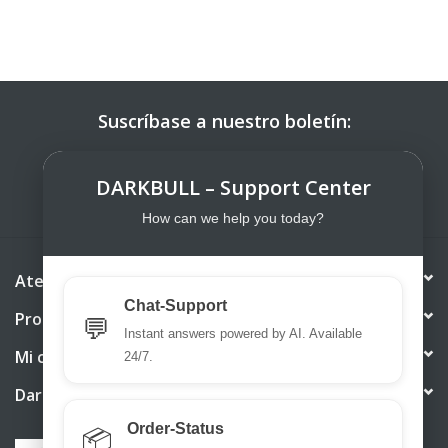
Suscríbase a nuestro boletín:
SUSCRIBIRSE
DARKBULL – Support Center
How can we help you today?
Atención al cliente
Chat-Support
Productos
💬
Instant answers powered by AI. Available
Mi cuenta
24/7.
DarkBull TrendStore
Order-Status
📦