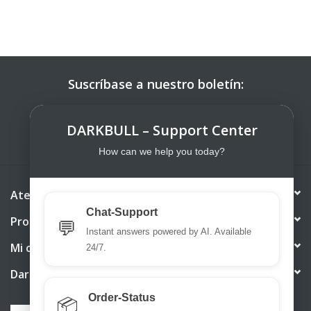
Suscríbase a nuestro boletín:
SUSCRIBIRSE
DARKBULL – Support Center
How can we help you today?
Atención al cliente
Chat-Support
Productos
💬
Instant answers powered by AI. Available
Mi cuenta
24/7.
DarkBull TrendStore
Order-Status
📦