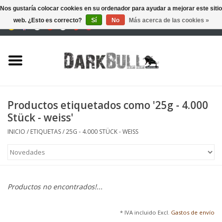
Nos gustaría colocar cookies en su ordenador para ayudar a mejorar este sitio
web. ¿Esto es correcto?
Sí
No
Más acerca de las cookies »
0 Artículos - €0,00
Autoridad y entrenamiento
de tiro
Supervivencia y aire libre
Productos etiquetados como '25g - 4.000
Stück - weiss'
equipo táctico
INICIO
/
ETIQUETAS
/
25G - 4.000 STÜCK - WEISS
Óptica y Láseres
Marcas
Productos no encontrados!...
* IVA incluido Excl.
Gastos de envío