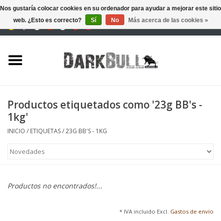
Nos gustaría colocar cookies en su ordenador para ayudar a mejorar este sitio
web. ¿Esto es correcto?
Sí
No
Más acerca de las cookies »
0 Artículos - €0,00
Autoridad y entrenamiento
de tiro
Supervivencia y aire libre
Productos etiquetados como '23g BB's -
1kg'
equipo táctico
INICIO
/
ETIQUETAS
/
23G BB'S - 1KG
Óptica y Láseres
Marcas
Productos no encontrados!...
* IVA incluido Excl.
Gastos de envío