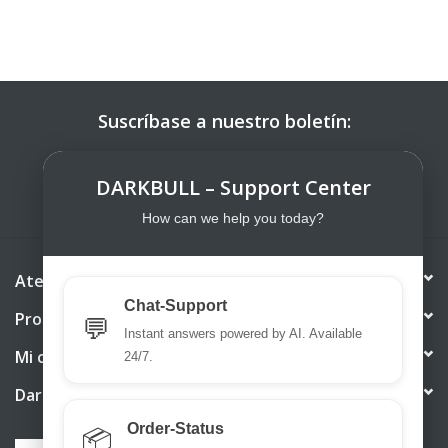
Suscríbase a nuestro boletín:
SUSCRIBIRSE
DARKBULL – Support Center
How can we help you today?
Atención al cliente
Chat-Support
Productos
💬
Instant answers powered by AI. Available
Mi cuenta
24/7.
DarkBull TrendStore
Order-Status
📦