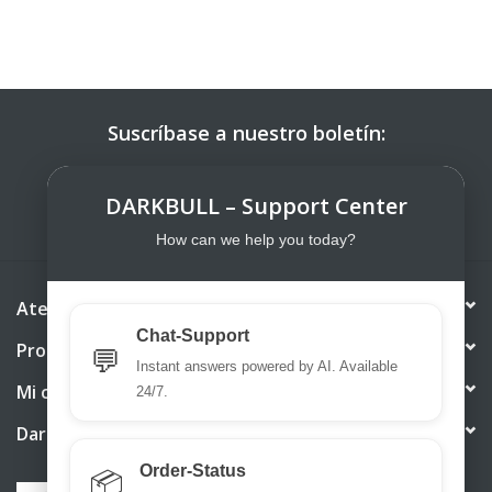
Suscríbase a nuestro boletín:
SUSCRIBIRSE
DARKBULL – Support Center
How can we help you today?
Atención al cliente
Chat-Support
Productos
💬
Instant answers powered by AI. Available
Mi cuenta
24/7.
DarkBull TrendStore
Order-Status
📦