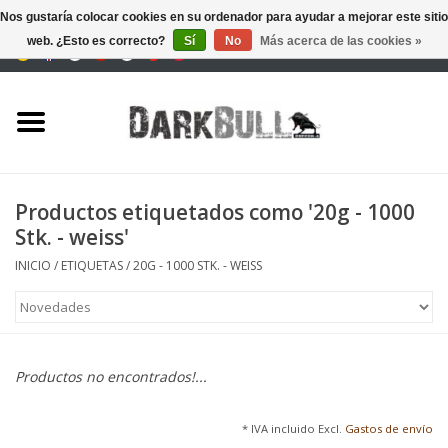
Nos gustaría colocar cookies en su ordenador para ayudar a mejorar este sitio
web. ¿Esto es correcto?
Sí
No
Más acerca de las cookies »
0 Artículos - €0,00
Autoridad y entrenamiento
de tiro
Supervivencia y aire libre
Productos etiquetados como '20g - 1000
Stk. - weiss'
equipo táctico
INICIO
/
ETIQUETAS
/
20G - 1000 STK. - WEISS
Óptica y Láseres
Marcas
Productos no encontrados!...
* IVA incluido Excl.
Gastos de envío