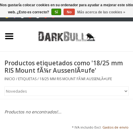
Nos gustaría colocar cookies en su ordenador para ayudar a mejorar este sitio
web. ¿Esto es correcto?
Sí
No
Más acerca de las cookies »
0 Artículos - €0,00
Autoridad y entrenamiento
de tiro
Supervivencia y aire libre
Productos etiquetados como '18/25 mm
RIS Mount fÃ¼r AussenlÃ¤ufe'
equipo táctico
INICIO
/
ETIQUETAS
/
18/25 MM RIS MOUNT FÃ¼R AUSSENLÃ¤UFE
Óptica y Láseres
Marcas
Productos no encontrados!...
* IVA incluido Excl.
Gastos de envío