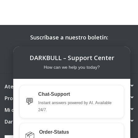
Suscríbase a nuestro boletín:
SUSCRIBIRSE
DARKBULL – Support Center
How can we help you today?
Atención al cliente
Chat-Support
Productos
💬
Instant answers powered by AI. Available
Mi cuenta
24/7.
DarkBull TrendStore
Order-Status
📦