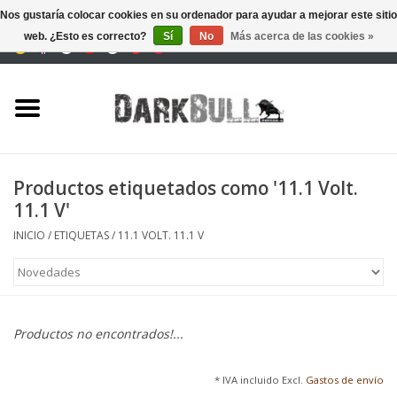
Nos gustaría colocar cookies en su ordenador para ayudar a mejorar este sitio
web. ¿Esto es correcto?
Sí
No
Más acerca de las cookies »
0 Artículos - €0,00
Autoridad y entrenamiento
de tiro
Supervivencia y aire libre
Productos etiquetados como '11.1 Volt.
11.1 V'
equipo táctico
INICIO
/
ETIQUETAS
/
11.1 VOLT. 11.1 V
Óptica y Láseres
Marcas
Productos no encontrados!...
* IVA incluido Excl.
Gastos de envío