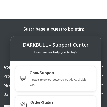
Suscríbase a nuestro boletín:
SUSCRIBIRSE
DARKBULL – Support Center
How can we help you today?
Atención al cliente
Chat-Support
Productos
💬
Instant answers powered by AI. Available
Mi cuenta
24/7.
DarkBull TrendStore
Order-Status
📦