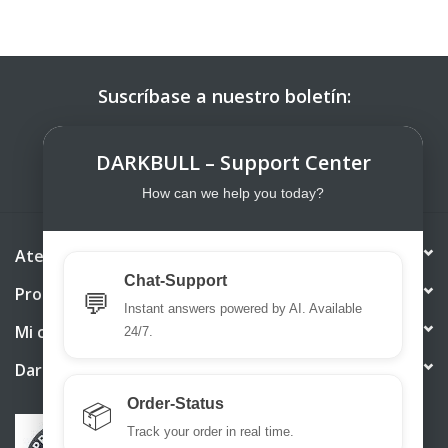
Suscríbase a nuestro boletín:
SUSCRIBIRSE
DARKBULL – Support Center
How can we help you today?
Atención al cliente
Chat-Support
Productos
💬
Instant answers powered by AI. Available
Mi cuenta
24/7.
DarkBull TrendStore
Order-Status
📦
Track your order in real time.