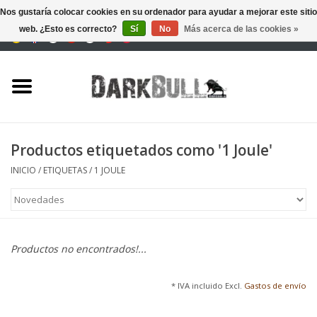
Nos gustaría colocar cookies en su ordenador para ayudar a mejorar este sitio
web. ¿Esto es correcto?
Sí
No
Más acerca de las cookies »
0 Artículos - €0,00
Autoridad y entrenamiento
de tiro
Supervivencia y aire libre
Productos etiquetados como '1 Joule'
equipo táctico
INICIO
/
ETIQUETAS
/
1 JOULE
Óptica y Láseres
Marcas
Productos no encontrados!...
* IVA incluido Excl.
Gastos de envío