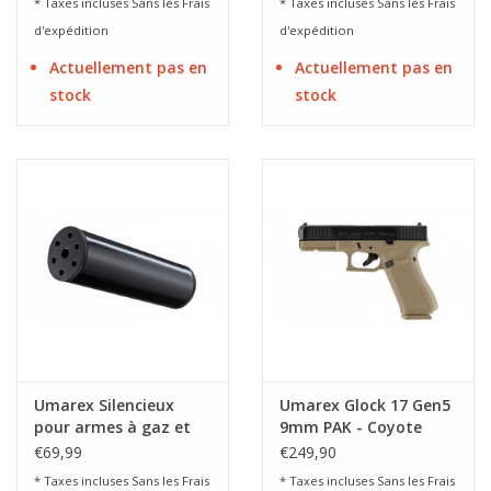
* Taxes incluses Sans les
Frais
* Taxes incluses Sans les
Frais
d'expédition
d'expédition
Actuellement pas en
Actuellement pas en
stock
stock
Umarex Silencieux
Umarex Glock 17 Gen5
pour armes à gaz et
9mm PAK - Coyote
signal 9mm PAK
€69,99
€249,90
* Taxes incluses Sans les
Frais
* Taxes incluses Sans les
Frais