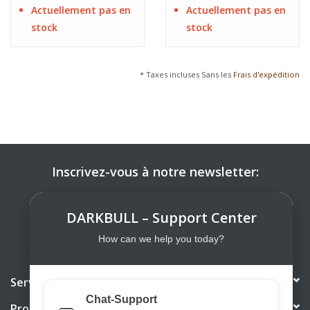
Actuellement pas en
Actuellement pas en
stock
stock
* Taxes incluses Sans les
Frais d'expédition
Inscrivez-vous à notre newsletter:
S'ABONNER
DARKBULL – Support Center
How can we help you today?
Service à la clientèle
Chat-Support
Produits