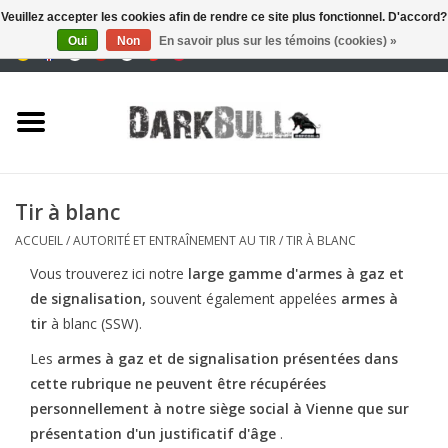
Veuillez accepter les cookies afin de rendre ce site plus fonctionnel. D'accord?
Oui
Non
En savoir plus sur les témoins (cookies) »
0 Articles - €0,00
Autorité et entraînement au
tir
Survie et plein air
Tir à blanc
équipement tactique
ACCUEIL
/
AUTORITÉ ET ENTRAÎNEMENT AU TIR
/
TIR À BLANC
Vous trouverez ici notre
large gamme d'armes à gaz et
Optique et Lasers
de signalisation,
souvent également appelées
armes à
tir
à blanc (SSW).
Marques
Les
armes à gaz et de signalisation présentées dans
cette rubrique ne peuvent être récupérées
personnellement à notre siège social à Vienne que sur
présentation d'un justificatif d'âge
.