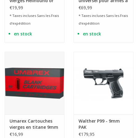
vierges Hellhound or
universel pour armes à
9mm PAK - 50 pièces
gaz et de signalisation
€19,99
€69,99
9mm PAK
* Taxes incluses Sans les
Frais
* Taxes incluses Sans les
Frais
d'expédition
d'expédition
en stock
en stock
Umarex Cartouches
Walther P99 - 9mm
vierges en titane 9mm
PAK
PAK - 50 pièces - Copy
€16,99
€179,95