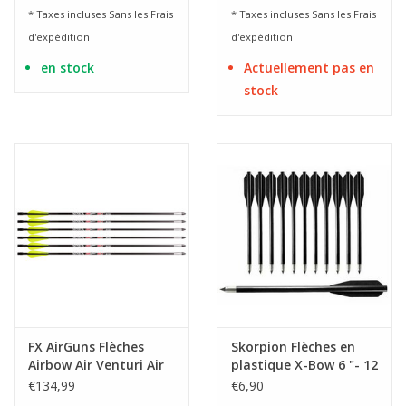
* Taxes incluses Sans les
Frais
* Taxes incluses Sans les
Frais
d'expédition
d'expédition
en stock
Actuellement pas en
stock
FX AirGuns Flèches
Skorpion Flèches en
Airbow Air Venturi Air
plastique X-Bow 6 "- 12
Bolt Cal. 9mm/.35 - 6
pièces
€134,99
€6,90
pièces