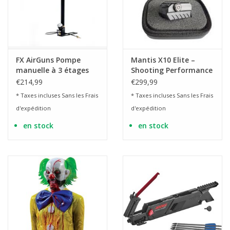
FX AirGuns Pompe
Mantis X10 Elite –
manuelle à 3 étages
Shooting Performance
pour HPA et AirGuns
System
€214,99
€299,99
jusqu'à 250 bar
* Taxes incluses Sans les
Frais
* Taxes incluses Sans les
Frais
d'expédition
d'expédition
en stock
en stock