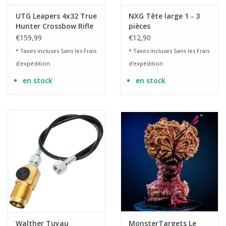
UTG Leapers 4x32 True
NXG Tête large 1 - 3
Hunter Crossbow Rifle
pièces
Scope Pro 5 étapes
€159,99
€12,90
RVB
* Taxes incluses Sans les
Frais
* Taxes incluses Sans les
Frais
d'expédition
d'expédition
en stock
en stock
Walther Tuyau
MonsterTargets Le