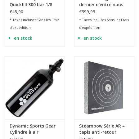
Quickfill 300 bar 1/8
dernier d'entre nous
pouce pour PCP Air
Clicker Cible de
€48,90
€399,95
Saber, Walther et
saignement 3D
* Taxes incluses Sans les
Frais
* Taxes incluses Sans les
Frais
Cometa
d'expédition
d'expédition
en stock
en stock
Dynamic Sports Gear
Steambow Série AR –
Cylindre à air
tapis anti-retour
comprimé de 1,1 litre