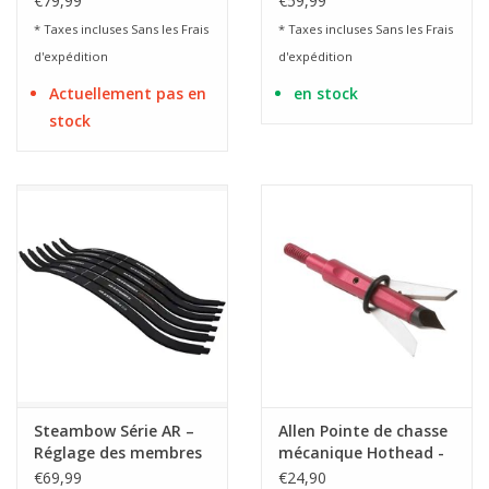
€79,99
€59,99
Gen.2 HP 200 bar -
* Taxes incluses Sans les
Frais
* Taxes incluses Sans les
Frais
3000 PSI
d'expédition
d'expédition
Actuellement pas en
en stock
stock
Steambow Série AR –
Allen Pointe de chasse
Réglage des membres
mécanique Hothead -
3 pièces
€69,99
€24,90