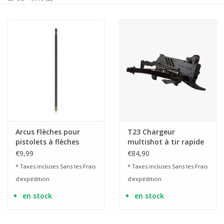
Arcus Flèches pour
T23 Chargeur
pistolets à flèches
multishot à tir rapide
ARCUS Co2
pour X-Bow Alligator I
€9,99
€84,90
+ II - 8 coups
* Taxes incluses Sans les
Frais
* Taxes incluses Sans les
Frais
d'expédition
d'expédition
en stock
en stock