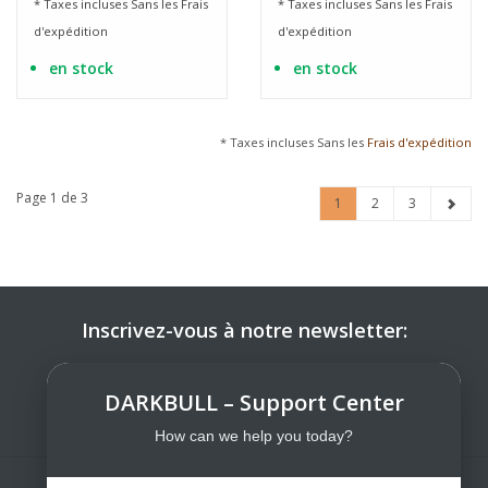
* Taxes incluses Sans les
Frais
* Taxes incluses Sans les
Frais
d'expédition
d'expédition
en stock
en stock
* Taxes incluses Sans les
Frais d'expédition
Page 1 de 3
1
2
3
Inscrivez-vous à notre newsletter:
S'ABONNER
DARKBULL – Support Center
How can we help you today?