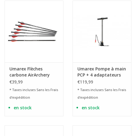
Umarex Flèches
Umarex Pompe à main
carbone AirArchery
PCP + 4 adaptateurs
pour Air Javelin - 6
avec tuyau + outils
€39,99
€119,99
pièces
* Taxes incluses Sans les
Frais
* Taxes incluses Sans les
Frais
d'expédition
d'expédition
en stock
en stock