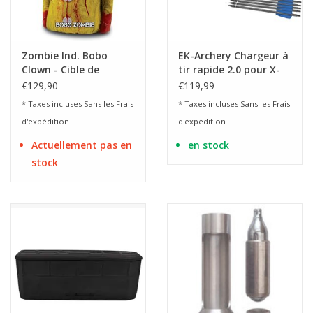
Zombie Ind. Bobo
EK-Archery Chargeur à
Clown - Cible de
tir rapide 2.0 pour X-
saignement de
Bow Adder - 7 coups
€129,90
€119,99
zombies 3D à l'épreuve
* Taxes incluses Sans les
Frais
* Taxes incluses Sans les
Frais
des balles
d'expédition
d'expédition
Actuellement pas en
en stock
stock