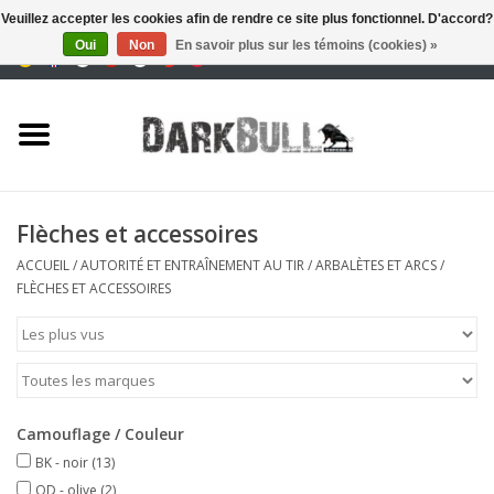
Veuillez accepter les cookies afin de rendre ce site plus fonctionnel. D'accord?
Oui
Non
En savoir plus sur les témoins (cookies) »
0 Articles - €0,00
Autorité et entraînement au
tir
Survie et plein air
Flèches et accessoires
équipement tactique
ACCUEIL
/
AUTORITÉ ET ENTRAÎNEMENT AU TIR
/
ARBALÈTES ET ARCS
/
FLÈCHES ET ACCESSOIRES
Optique et Lasers
Marques
Camouflage / Couleur
BK - noir
(13)
OD - olive
(2)