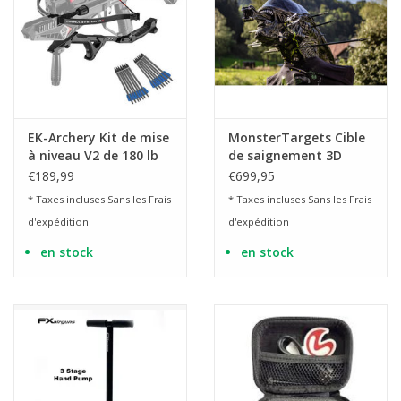
EK-Archery Kit de mise
MonsterTargets Cible
à niveau V2 de 180 lb
de saignement 3D
pour X-Bow Adder
Alien Xenomorph à
€189,99
€699,95
l'épreuve des balles
* Taxes incluses Sans les
Frais
* Taxes incluses Sans les
Frais
d'expédition
d'expédition
en stock
en stock