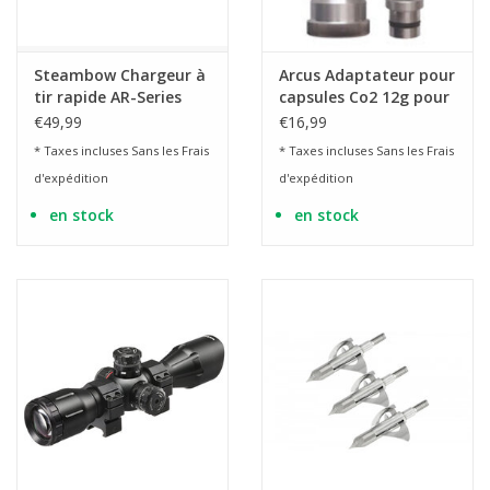
Steambow Chargeur à
Arcus Adaptateur pour
tir rapide AR-Series
capsules Co2 12g pour
M10 supérieur à 10
pistolets à flèches
€49,99
€16,99
coups
ARCUS Co2
* Taxes incluses Sans les
Frais
* Taxes incluses Sans les
Frais
d'expédition
d'expédition
en stock
en stock